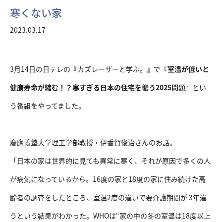
寒くない家
2023.03.17
3月14日の日テレの『カズレーザーと学ぶ。』で
『室温が低いと
健康寿命が縮む！？寒すぎる日本の住宅を襲う2025問題』
とい
う番組をやってました。
慶應義塾大学理工学部教授・伊香賀俊治さんのお話。
「日本の家は世界的に見ても異常に寒く、それが原因で多くの人
が病気になっているから。16度の家と18度の家に住み続けた高
齢者の調査をしたところ、室温2度の違いで要介護期間が 3年違
うという結果がわかった。WHOは“家の中の冬の室温は18度以上